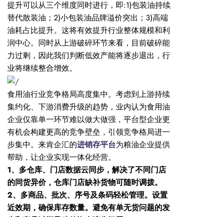
提升可以从三个维度同时进行，即:1)包装油持续
替代散装油；2)小包装油品牌溢价突出；3)高端
油耗占比提升。这将有效提升行业整体规模和利
润中心。同时从上游破碎环节来看，目前破碎能
力过剩，因此我们判断低效产能将逐步退出，行
业将继续整合增效。
食用油行业竞争格局高度集中。考虑到上游持续
集约化、下游消费升级的趋势，业内认为食用油
企业仅靠单一环节难以做大做强，平台型企业更
有机会构建更高的竞争壁垒，引领竞争格局进一
步集中。来肯企汇的
进销存平台
为粮油企业提供
帮助，让企业实现一体化经营。
1、多仓库、门店数据云同步，解决了不同门店
的同货异价，仓库门店缺补货物可随时调拨。
2、多商品、批次、序号及条码轻松管理。设置
近效期，确保库存数量。避免有单无货问题的发