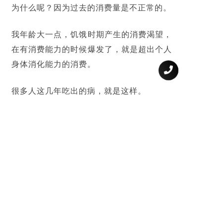
为什么呢？因为过去的消费量是不正常的。
我年龄大一点，饥饿时期产生的消费渴望，
在有消费能力的时候爆发了，就是超出个人
身体消化能力的消费。
很多人这几年吃出的病，就是这样。
读大学时，同寝室一同学父母是冷库的，天
天吃苹果。
虽然当时苹果2毛钱一斤，但买不起。
参加工作后，买得起了，使劲吃，我老婆家
里的水果都是我吃了。